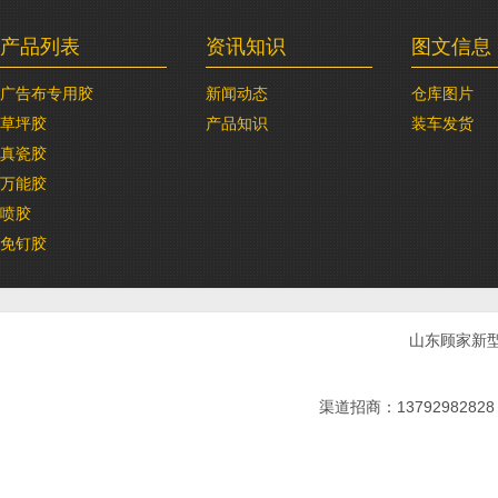
产品列表
资讯知识
图文信息
广告布专用胶
新闻动态
仓库图片
草坪胶
产品知识
装车发货
真瓷胶
万能胶
喷胶
免钉胶
山东顾家新
渠道招商：13792982828 